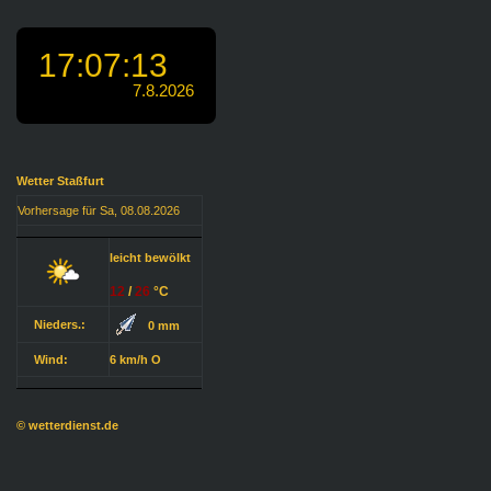
Wetter Staßfurt
Vorhersage für Sa, 08.08.2026
leicht bewölkt
12
/
26
°C
Nieders.:
0 mm
Wind:
6 km/h O
© wetterdienst.de